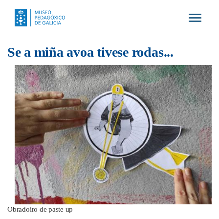
Toggle
navigat
Se a miña avoa tivese rodas...
Obradoiro de paste up