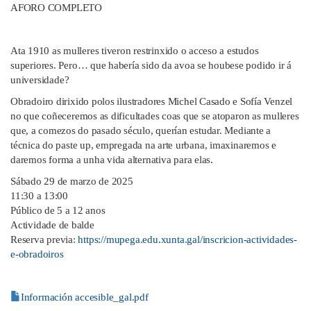
AFORO COMPLETO
Ata 1910 as mulleres tiveron restrinxido o acceso a estudos
superiores. Pero… que habería sido da avoa se houbese podido ir á
universidade?
Obradoiro dirixido polos ilustradores Michel Casado e Sofía Venzel
no que coñeceremos as dificultades coas que se atoparon as mulleres
que, a comezos do pasado século, querían estudar. Mediante a
técnica do paste up, empregada na arte urbana, imaxinaremos e
daremos forma a unha vida alternativa para elas.
Sábado 29 de marzo de 2025
11:30 a 13:00
Público de 5 a 12 anos
Actividade de balde
Reserva previa:
https://mupega.edu.xunta.gal/inscricion-actividades-
e-obradoiros
Ficheiro
Información accesible_gal.pdf