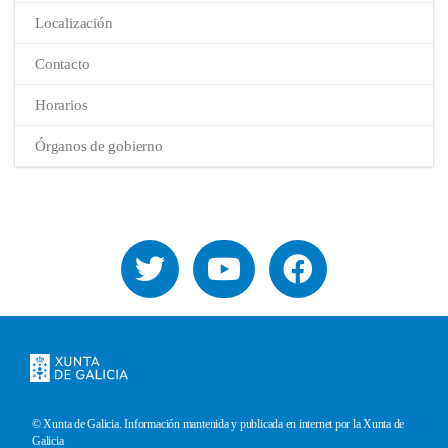
Localización
Contacto
Horarios
Órganos de gobierno
© Xunta de Galicia. Información mantenida y publicada en internet por la Xunta de
Pie
Galicia