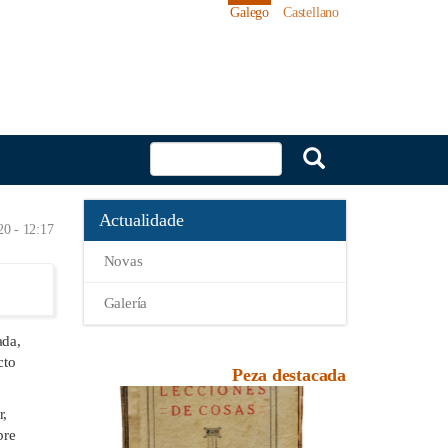
Galego
Castellano
Actualidade
20 - 12:17
Novas
Galería
ada,
cto
Peza destacada
r,
bre