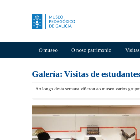
Ir
o
contido
principal
Navegación
O museo
O noso patrimonio
Visitas
principal
Galería: Visitas de estudante
Ao longo desta semana viñeron ao museo varios grupos