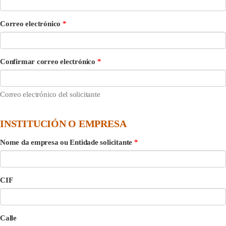
C
Correo electrónico
o
r
r
Confirmar correo electrónico
e
o
e
Correo electrónico del solicitante
l
e
c
INSTITUCIÓN O EMPRESA
t
r
Nome da empresa ou Entidade solicitante
ó
n
i
CIF
c
o
Calle