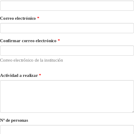
C
Correo electrónico
o
r
r
Confirmar correo electrónico
e
o
e
Correo electrónico de la institución
l
e
c
Actividad a realizar
t
r
ó
n
i
c
o
Nº de personas