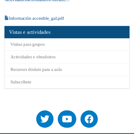
Ficheiro
Información accesible_gal.pdf
Vistas e actividades
Visitas para grupos
Actividades e obradoiros
Recursos dixitais para a aula
Subscríbete