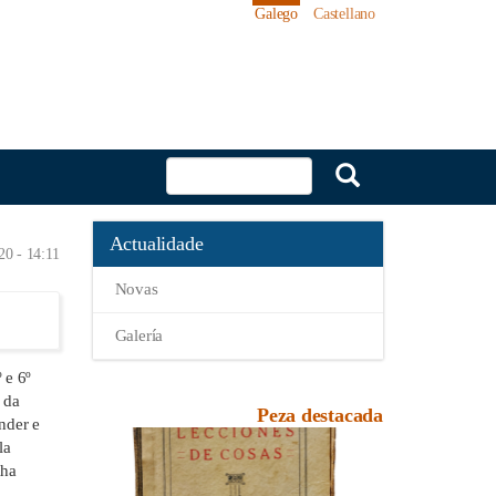
Galego
Castellano
Actualidade
20 - 14:11
Novas
Galería
 e 6º
 da
Peza destacada
nder e
la
nha