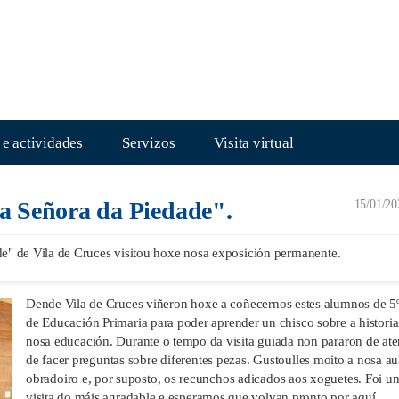
 e actividades
Servizos
Visita virtual
sa Señora da Piedade".
15/01/20
e" de Vila de Cruces visitou hoxe nosa exposición permanente.
Dende Vila de Cruces viñeron hoxe a coñecernos estes alumnos de 5º
de Educación Primaria para poder aprender un chisco sobre a historia
nosa educación. Durante o tempo da visita guiada non pararon de ate
de facer preguntas sobre diferentes pezas. Gustoulles moito a nosa au
obradoiro e, por suposto, os recunchos adicados aos xoguetes. Foi u
visita do máis agradable e esperamos que volvan pronto por aquí.