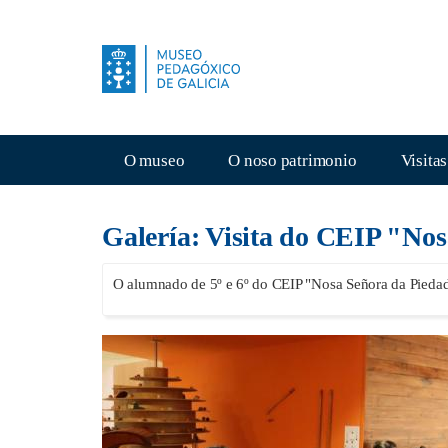
Ir
o
contido
principal
Navegación
O museo
O noso patrimonio
Visitas
principal
Galería: Visita do CEIP "No
O alumnado de 5º e 6º do CEIP "Nosa Señora da Piedad