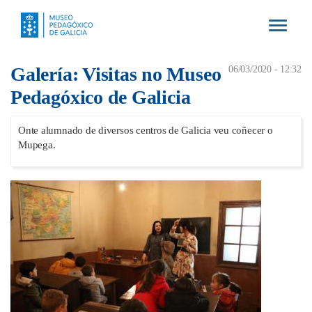
Toggle
navigat
Galería: Visitas no Museo
06/03/2020 - 12:32
Pedagóxico de Galicia
Onte alumnado de diversos centros de Galicia veu coñecer o
Mupega.